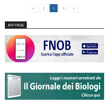
2
3
4
APP FNOB