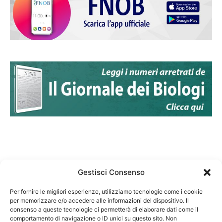
Gestisci Consenso
Per fornire le migliori esperienze, utilizziamo tecnologie come i cookie
per memorizzare e/o accedere alle informazioni del dispositivo. Il
Federazione Nazionale Degli Ordini dei Biologi:
consenso a queste tecnologie ci permetterà di elaborare dati come il
codice fiscale 80069130583
comportamento di navigazione o ID unici su questo sito. Non