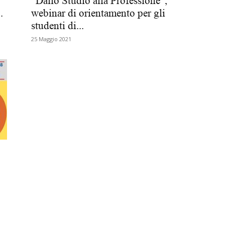
“Dallo Studio alla Professione”,
.
webinar di orientamento per gli
Biologi
studenti di...
25 Maggio 2021