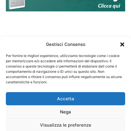
Gestisci Consenso
Per fornire le migliori esperienze, utilizziamo tecnologie come i cookie
per memorizzare e/o accedere alle informazioni del dispositivo. Il
Federazione Nazionale Degli Ordini dei Biologi:
consenso a queste tecnologie ci permetterà di elaborare dati come il
codice fiscale 80069130583
comportamento di navigazione o ID unici su questo sito. Non
Responsabile sito internet www.fnob.it:
acconsentire o ritirare il consenso può influire negativamente su alcune
caratteristiche e funzioni.
Vincenzo D'Anna
Accetta
Nega
Privacy Policy
Cookie Policy
Visualizza le preferenze