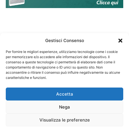
Gestisci Consenso
Per fornire le migliori esperienze, utilizziamo tecnologie come i cookie
per memorizzare e/o accedere alle informazioni del dispositivo. Il
Federazione Nazionale Degli Ordini dei Biologi:
consenso a queste tecnologie ci permetterà di elaborare dati come il
codice fiscale 80069130583
comportamento di navigazione o ID unici su questo sito. Non
Responsabile sito internet www.fnob.it:
acconsentire o ritirare il consenso può influire negativamente su alcune
caratteristiche e funzioni.
Vincenzo D'Anna
Accetta
Nega
Privacy Policy
Cookie Policy
Visualizza le preferenze
Copyright © 2023 Federazione Nazionale degli Ordini dei Biologi, All