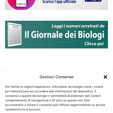
Gestisci Consenso
Per fornire le migliori esperienze, utilizziamo tecnologie come i cookie
per memorizzare e/o accedere alle informazioni del dispositivo. Il
Federazione Nazionale Degli Ordini dei Biologi:
consenso a queste tecnologie ci permetterà di elaborare dati come il
codice fiscale 80069130583
comportamento di navigazione o ID unici su questo sito. Non
Responsabile sito internet www.fnob.it:
acconsentire o ritirare il consenso può influire negativamente su alcune
Vincenzo D'Anna
caratteristiche e funzioni.