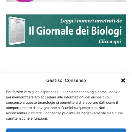
Gestisci Consenso
Per fornire le migliori esperienze, utilizziamo tecnologie come i cookie
per memorizzare e/o accedere alle informazioni del dispositivo. Il
Federazione Nazionale Degli Ordini dei Biologi:
consenso a queste tecnologie ci permetterà di elaborare dati come il
codice fiscale 80069130583
comportamento di navigazione o ID unici su questo sito. Non
Responsabile sito internet www.fnob.it:
acconsentire o ritirare il consenso può influire negativamente su alcune
Vincenzo D'Anna
caratteristiche e funzioni.