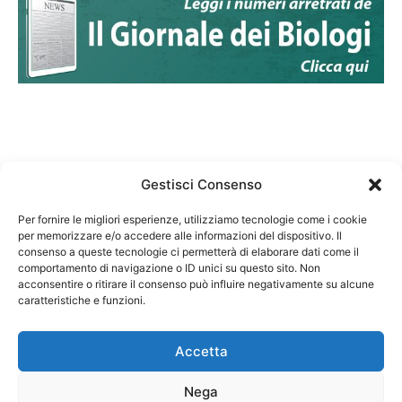
Gestisci Consenso
Per fornire le migliori esperienze, utilizziamo tecnologie come i cookie
per memorizzare e/o accedere alle informazioni del dispositivo. Il
Federazione Nazionale Degli Ordini dei Biologi:
consenso a queste tecnologie ci permetterà di elaborare dati come il
codice fiscale 80069130583
comportamento di navigazione o ID unici su questo sito. Non
Responsabile sito internet www.fnob.it:
acconsentire o ritirare il consenso può influire negativamente su alcune
caratteristiche e funzioni.
Vincenzo D'Anna
Accetta
Nega