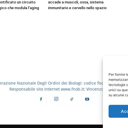
dentificato un circuito
accade a muscoli, ossa, sistema
ico che modula l’aging
immunitario e cervello nello spazio
Per fornire 
memorizzare 
erazione Nazionale Degli Ordini dei Biologi: codice fiscale 8006913
tecnologie c
Responsabile sito internet www.fnob.it: Vincenzo D'Anna
unici su que
su alcune ca
Ac