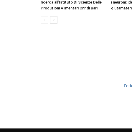
ricerca all’Istituto Di Scienze Delle
i neuroni: i
Produzioni Alimentari Cnr di Bari
glutamaterg
Fed