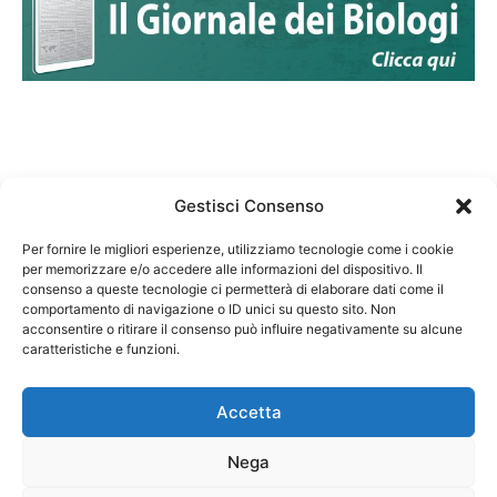
Gestisci Consenso
Per fornire le migliori esperienze, utilizziamo tecnologie come i cookie
per memorizzare e/o accedere alle informazioni del dispositivo. Il
Federazione Nazionale Degli Ordini dei Biologi:
consenso a queste tecnologie ci permetterà di elaborare dati come il
codice fiscale 80069130583
comportamento di navigazione o ID unici su questo sito. Non
Responsabile sito internet www.fnob.it: Vincenzo
acconsentire o ritirare il consenso può influire negativamente su alcune
D'Anna
caratteristiche e funzioni.
Accetta
Nega