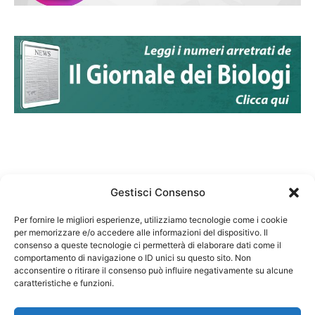
Gestisci Consenso
Per fornire le migliori esperienze, utilizziamo tecnologie come i cookie
per memorizzare e/o accedere alle informazioni del dispositivo. Il
Federazione Nazionale Degli Ordini dei Biologi:
consenso a queste tecnologie ci permetterà di elaborare dati come il
codice fiscale 80069130583
comportamento di navigazione o ID unici su questo sito. Non
Responsabile sito internet www.fnob.it: Vincenzo
acconsentire o ritirare il consenso può influire negativamente su alcune
caratteristiche e funzioni.
D'Anna