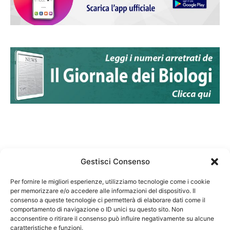
Gestisci Consenso
Per fornire le migliori esperienze, utilizziamo tecnologie come i cookie
per memorizzare e/o accedere alle informazioni del dispositivo. Il
Federazione Nazionale Degli Ordini dei Biologi:
consenso a queste tecnologie ci permetterà di elaborare dati come il
codice fiscale 80069130583
comportamento di navigazione o ID unici su questo sito. Non
Responsabile sito internet www.fnob.it: Vincenzo
acconsentire o ritirare il consenso può influire negativamente su alcune
caratteristiche e funzioni.
D'Anna