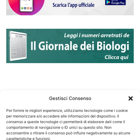
Gestisci Consenso
Per fornire le migliori esperienze, utilizziamo tecnologie come i cookie
per memorizzare e/o accedere alle informazioni del dispositivo. Il
Federazione Nazionale Degli Ordini dei Biologi:
consenso a queste tecnologie ci permetterà di elaborare dati come il
codice fiscale 80069130583
comportamento di navigazione o ID unici su questo sito. Non
Responsabile sito internet www.fnob.it: Vincenzo
acconsentire o ritirare il consenso può influire negativamente su alcune
caratteristiche e funzioni.
D'Anna