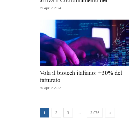
arriva il Coordinamento dei...
19 Aprile 2024
Vola il biotech italiano: +30% del
fatturato
30 Aprile 2022
...
1
2
3
3.076