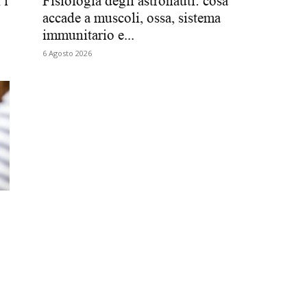
 i
Fisiologia degli astronauti: cosa
accade a muscoli, ossa, sistema
Biologi
immunitario e...
6 Agosto 2026