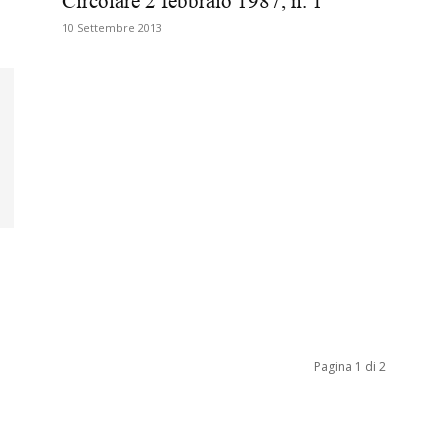
Circolare 2 febbraio 1987, n. 1
Biologi
10 Settembre 2013
Pagina 1 di 2