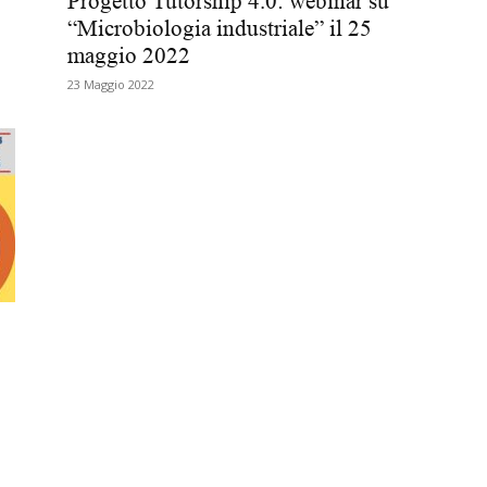
Progetto Tutorship 4.0: webinar su
“Microbiologia industriale” il 25
Biologi
maggio 2022
23 Maggio 2022