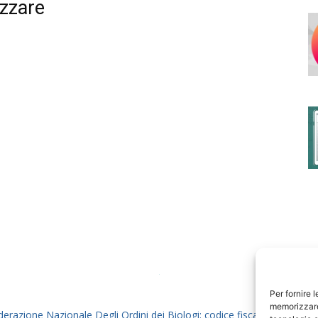
izzare
degli
Ordini
dei
Per fornire 
memorizzare 
derazione Nazionale Degli Ordini dei Biologi: codice fiscale 80069130