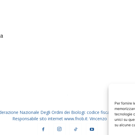
Biologi
ca
Per fornire 
memorizzare 
derazione Nazionale Degli Ordini dei Biologi: codice fiscale 80069130
tecnologie c
Responsabile sito internet www.fnob.it: Vincenzo D'Anna
unici su que
su alcune ca