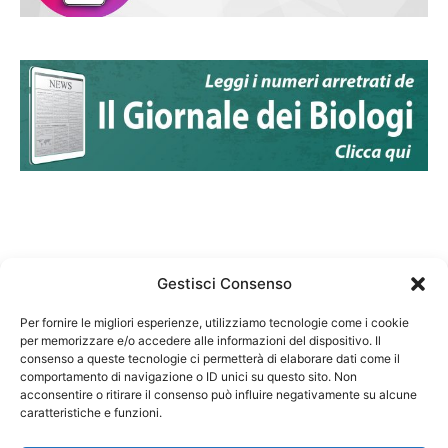
Gestisci Consenso
Per fornire le migliori esperienze, utilizziamo tecnologie come i cookie
per memorizzare e/o accedere alle informazioni del dispositivo. Il
Federazione Nazionale Degli Ordini dei Biologi:
consenso a queste tecnologie ci permetterà di elaborare dati come il
codice fiscale 80069130583
comportamento di navigazione o ID unici su questo sito. Non
Responsabile sito internet www.fnob.it: Vincenzo
acconsentire o ritirare il consenso può influire negativamente su alcune
D'Anna
caratteristiche e funzioni.