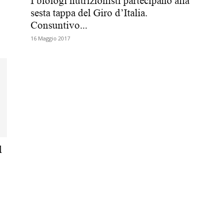
I biologi nutrizionisti partecipano alla
sesta tappa del Giro d’Italia.
Biologi
Consuntivo...
16 Maggio 2017
l