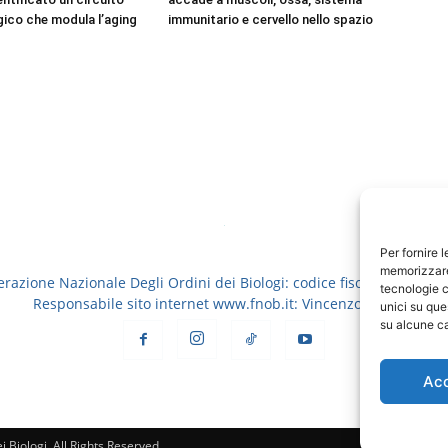
ico che modula l’aging
immunitario e cervello nello spazio
Per fornire 
memorizzare 
erazione Nazionale Degli Ordini dei Biologi: codice fiscale 8006913
tecnologie c
Responsabile sito internet www.fnob.it: Vincenzo D'Anna
unici su que
su alcune ca
Ac
 Biologi, All Rights Reserved.