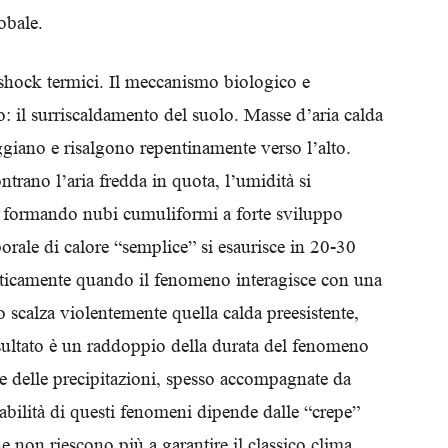
obale.
Biologi
 shock termici. Il meccanismo biologico e
: il surriscaldamento del suolo. Masse d’aria calda
eggiano e risalgono repentinamente verso l’alto.
trano l’aria fredda in quota, l’umidità si
 formando nubi cumuliformi a forte sviluppo
orale di calore “semplice” si esaurisce in 20-30
asticamente quando il fenomeno interagisce con una
vo scalza violentemente quella calda preesistente,
isultato è un raddoppio della durata del fenomeno
one delle precipitazioni, spesso accompagnate da
tabilità di questi fenomeni dipende dalle “crepe”
che non riescono più a garantire il classico clima