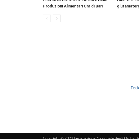
Produzioni Alimentari Cnr di Bari
glutamaterg
Fed
Copyright © 2023 Federazione Nazionale degli Ordini dei