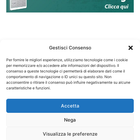
Gestisci Consenso
Per fornire le migliori esperienze, utilizziamo tecnologie come i cookie
per memorizzare e/o accedere alle informazioni del dispositivo. Il
Federazione Nazionale Degli Ordini dei Biologi:
consenso a queste tecnologie ci permetterà di elaborare dati come il
codice fiscale 80069130583
comportamento di navigazione o ID unici su questo sito. Non
Responsabile sito internet www.fnob.it:
acconsentire o ritirare il consenso può influire negativamente su alcune
caratteristiche e funzioni.
Vincenzo D'Anna
Accetta
Nega
Privacy Policy
Cookie Policy
Visualizza le preferenze