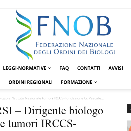
LEGGI-NORMATIVE
FAQ
CONTATTI
AVVISI
Federazione
ORDINI REGIONALI
FORMAZIONE
go all’Istituto Nazionale tumori IRCCS-Fondazione G. Pascale...
 – Dirigente biologo
Nazionale
ale tumori IRCCS-