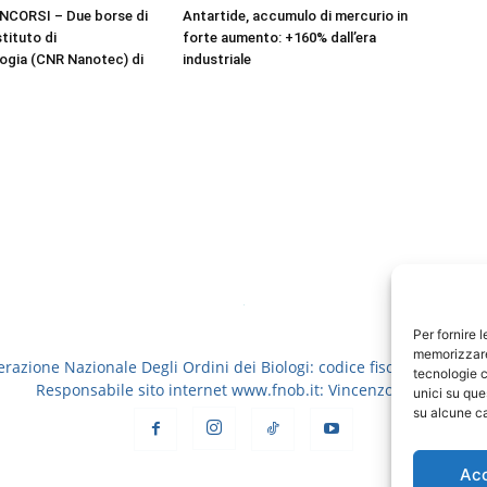
NCORSI – Due borse di
Antartide, accumulo di mercurio in
stituto di
forte aumento: +160% dall’era
ogia (CNR Nanotec) di
industriale
Per fornire 
memorizzare 
erazione Nazionale Degli Ordini dei Biologi: codice fiscale 8006913
tecnologie c
Responsabile sito internet www.fnob.it: Vincenzo D'Anna
unici su que
su alcune ca
Ac