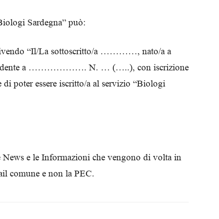
“Biologi Sardegna” può:
crivendo “Il/La sottoscritto/a …………, nato/a a
idente a ………………. N. … (…..), con iscrizione
i poter essere iscritto/a al servizio “Biologi
le News e le Informazioni che vengono di volta in
 mail comune e non la PEC.