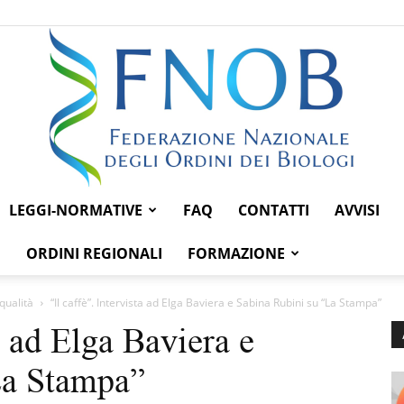
LEGGI-NORMATIVE
FAQ
CONTATTI
AVVISI
Federazione
ORDINI REGIONALI
FORMAZIONE
qualità
“Il caffè”. Intervista ad Elga Baviera e Sabina Rubini su “La Stampa”
ta ad Elga Baviera e
Nazionale
La Stampa”