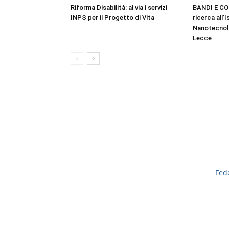
Riforma Disabilità: al via i servizi
BANDI E CO
INPS per il Progetto di Vita
ricerca all’I
Nanotecnol
Lecce
Fed