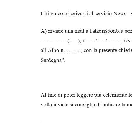
Chi volesse iscriversi al servizio News 
A) inviare una mail a l.atzori@onb.it s
………….. (…..), il …../…../…….., res
all’Albo n. …….., con la presente chiede d
Sardegna”.
Al fine di poter leggere più celermente 
volta inviate si consiglia di indicare la