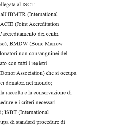
collegata al ISCT
, all’IBMTR (International
JACIE (Joint Accreditation
ccreditamento dei centri
 stesso); BMDW (Bone Marrow
 donatori non consanguinei del
o con tutti i registri
onor Association) che si occupa
 dei donatori nel mondo;
 raccolta e la conservazione di
dure e i criteri necessari
i; ISBT (International
cupa di standard procedure di