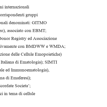
ni internazionali
corrispondenti gruppi
azionali denominati: GITMO
eo), associato con EBMT;
or Registry ed Associazione
ispettivamente con BMDWW e WMDA;
one delle Cellule Emopoietiche)
Italiana di Ematologia); SIMTI
onale ed Immunoematologia),
ana di Emaferesi);
icordate Societa’;
i in tema di cellule