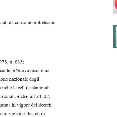
inali da cordone ombelicale.
degli
Ordini
1978, n. 833;
ecante: «Nuova disciplina
zione nazionale degli
anche le cellule staminali
dei
onali, e che, all’art. 27,
trata in vigore dei decreti
ano vigenti i decreti di