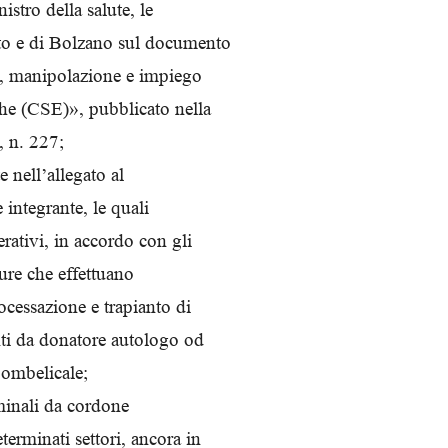
stro della salute, le
to e di Bolzano sul documento
ta, manipolazione e impiego
che (CSE)», pubblicato nella
, n. 227;
e nell’allegato al
 integrante, le quali
erativi, in accordo con gli
tture che effettuano
ocessazione e trapianto di
nti da donatore autologo od
 ombelicale;
minali da cordone
terminati settori, ancora in