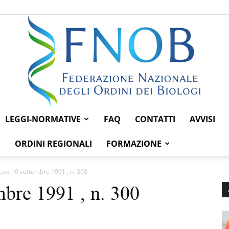
LEGGI-NORMATIVE
FAQ
CONTATTI
AVVISI
Federazione
ORDINI REGIONALI
FORMAZIONE
L.vo 10 settembre 1991 , n. 300
mbre 1991 , n. 300
Nazionale