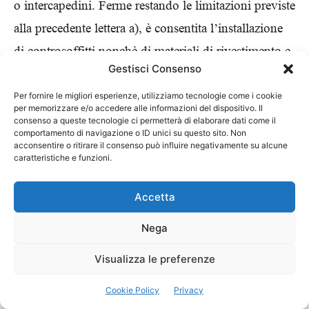
o intercapedini. Ferme restando le limitazioni previste
alla precedente lettera a), è consentita l’installazione
di controsoffitti nonchè di materiali di rivestimento e
Gestisci Consenso
di materiali isolanti in vista posti non in aderenza agli
elementi costruttivi, purchè abbiano classe di
Per fornire le migliori esperienze, utilizziamo tecnologie come i cookie
per memorizzare e/o accedere alle informazioni del dispositivo. Il
reazione al fuoco non superiore a 1 o 1-1 e siano
consenso a queste tecnologie ci permetterà di elaborare dati come il
comportamento di navigazione o ID unici su questo sito. Non
omologati tenendo conto delle effettive condizioni di
acconsentire o ritirare il consenso può influire negativamente su alcune
caratteristiche e funzioni.
impiego anche in relazione alle possibili fonti di
innesco;
Accetta
d) i materiali suscettibili di prendere fuoco su
Nega
entrambe le facce (tendaggi, ecc.) devono essere di
classe di reazione al fuoco non superiore ad 1;
Visualizza le preferenze
e) i mobili imbottiti (poltrone, poltrone letto, divani,
Cookie Policy
Privacy
divani letto, sedie imbottite, ecc.) ed i materassi