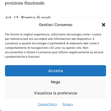
posizione funzionale.
Art. 15. Riserva di posti
Gestisci Consenso
La regione, al personale già in servizio a rapporto di
Per fornire le migliori esperienze, utilizziamo tecnologie come i cookie
per memorizzare e/o accedere alle informazioni del dispositivo. Il
impiego continuativo presso le strutture private
consenso a queste tecnologie ci permetterà di elaborare dati come il
comportamento di navigazione o ID unici su questo sito. Non
convenzionate che cessino il rapporto convenzionale,
acconsentire o ritirare il consenso può influire negativamente su alcune
può riservare, nelle assunzioni per chiamata e nei
caratteristiche e funzioni.
pubbilici concorsi banditi entro due anni dalla data di
Accetta
cessazione del rapporto convenzionale, una aliquota
dei posti vacanti messi a concorso nelle posizioni
Nega
funzionali iniziali dei diversi ruoli fino al 10% per il
Visualizza le preferenze
personale medico e fino al 30 % per il restante
Cookie Policy
Privacy
personale.