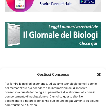
Gestisci Consenso
Per fornire le migliori esperienze, utilizziamo tecnologie come i cookie
per memorizzare e/o accedere alle informazioni del dispositivo. Il
Federazione Nazionale Degli Ordini dei Biologi:
consenso a queste tecnologie ci permetterà di elaborare dati come il
codice fiscale 80069130583
comportamento di navigazione o ID unici su questo sito. Non
Responsabile sito internet www.fnob.it: Vincenzo
acconsentire o ritirare il consenso può influire negativamente su alcune
caratteristiche e funzioni.
D'Anna