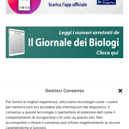
Gestisci Consenso
Per fornire le migliori esperienze, utilizziamo tecnologie come i cookie
per memorizzare e/o accedere alle informazioni del dispositivo. Il
Federazione Nazionale Degli Ordini dei Biologi:
consenso a queste tecnologie ci permetterà di elaborare dati come il
codice fiscale 80069130583
comportamento di navigazione o ID unici su questo sito. Non
Responsabile sito internet www.fnob.it: Vincenzo
acconsentire o ritirare il consenso può influire negativamente su alcune
caratteristiche e funzioni.
D'Anna