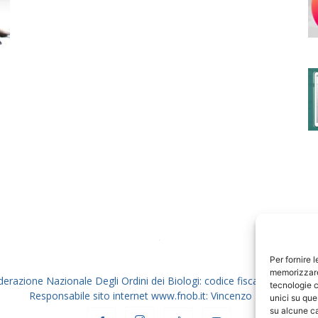
degli
Ordini
dei
Per fornire 
memorizzare 
derazione Nazionale Degli Ordini dei Biologi: codice fiscale 80069130
tecnologie c
Responsabile sito internet www.fnob.it: Vincenzo D'Anna
unici su que
su alcune ca