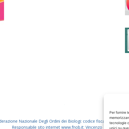
degli
Ordini
dei
Per fornire 
memorizzare 
derazione Nazionale Degli Ordini dei Biologi: codice fiscale 80069130
tecnologie c
Responsabile sito internet www.fnob.it: Vincenzo D'Anna
unici su que