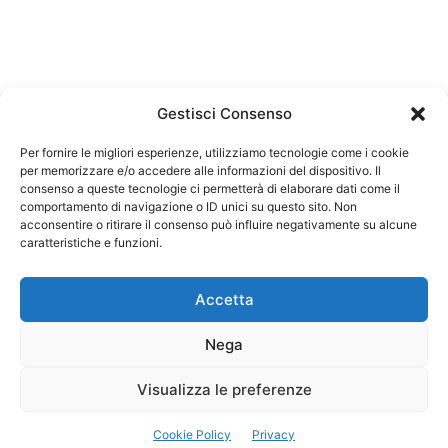
Gestisci Consenso
Per fornire le migliori esperienze, utilizziamo tecnologie come i cookie
per memorizzare e/o accedere alle informazioni del dispositivo. Il
Federazione Nazionale Degli Ordini dei Biologi:
consenso a queste tecnologie ci permetterà di elaborare dati come il
codice fiscale 80069130583
comportamento di navigazione o ID unici su questo sito. Non
Responsabile sito internet www.fnob.it: Vincenzo
acconsentire o ritirare il consenso può influire negativamente su alcune
D'Anna
caratteristiche e funzioni.
Accetta
Nega
Privacy Policy
Cookie Policy
Visualizza le preferenze
Copyright © 2023 Federazione Nazionale degli Ordini dei Biologi, All
Cookie Policy
Privacy
Rights Reserved.