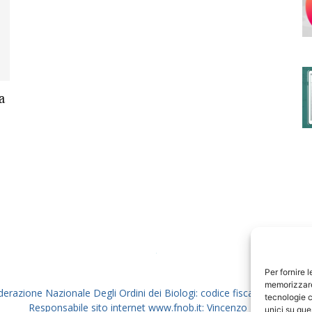
degli
a
Ordini
dei
Per fornire 
memorizzare 
derazione Nazionale Degli Ordini dei Biologi: codice fiscale 80069130
tecnologie c
Responsabile sito internet www.fnob.it: Vincenzo D'Anna
unici su que