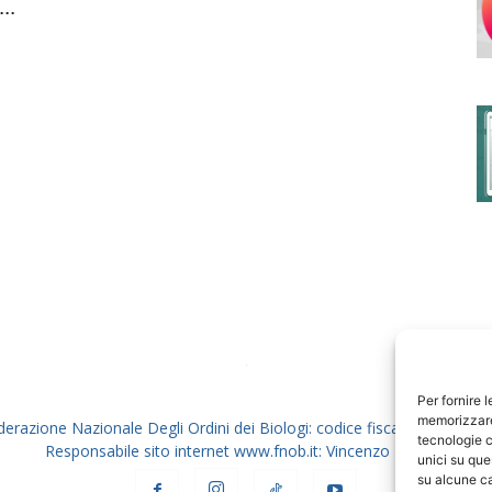
..
degli
Ordini
dei
Per fornire 
memorizzare 
derazione Nazionale Degli Ordini dei Biologi: codice fiscale 80069130
tecnologie c
Responsabile sito internet www.fnob.it: Vincenzo D'Anna
unici su que
su alcune ca