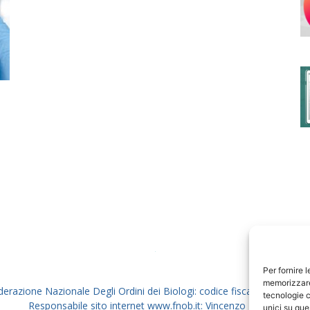
degli
Ordini
dei
Per fornire 
memorizzare 
derazione Nazionale Degli Ordini dei Biologi: codice fiscale 80069130
tecnologie c
Responsabile sito internet www.fnob.it: Vincenzo D'Anna
unici su que