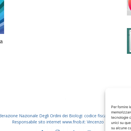
degli
la
Ordini
dei
Per fornire 
memorizzare 
derazione Nazionale Degli Ordini dei Biologi: codice fiscale 80069130
tecnologie c
Responsabile sito internet www.fnob.it: Vincenzo D'Anna
unici su que
su alcune ca