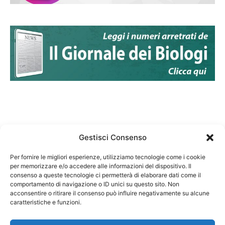
Gestisci Consenso
Per fornire le migliori esperienze, utilizziamo tecnologie come i cookie
per memorizzare e/o accedere alle informazioni del dispositivo. Il
Federazione Nazionale Degli Ordini dei Biologi:
consenso a queste tecnologie ci permetterà di elaborare dati come il
codice fiscale 80069130583
comportamento di navigazione o ID unici su questo sito. Non
Responsabile sito internet www.fnob.it: Vincenzo
acconsentire o ritirare il consenso può influire negativamente su alcune
caratteristiche e funzioni.
D'Anna