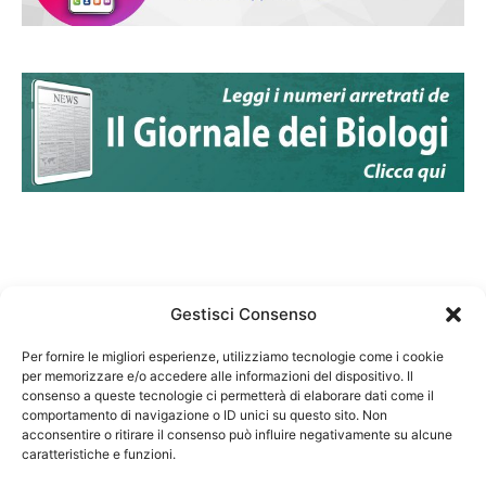
Gestisci Consenso
Per fornire le migliori esperienze, utilizziamo tecnologie come i cookie
per memorizzare e/o accedere alle informazioni del dispositivo. Il
Federazione Nazionale Degli Ordini dei Biologi:
consenso a queste tecnologie ci permetterà di elaborare dati come il
codice fiscale 80069130583
comportamento di navigazione o ID unici su questo sito. Non
Responsabile sito internet www.fnob.it: Vincenzo
acconsentire o ritirare il consenso può influire negativamente su alcune
caratteristiche e funzioni.
D'Anna