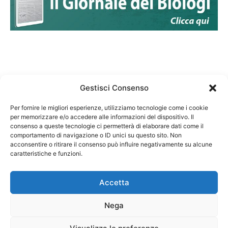
Gestisci Consenso
Per fornire le migliori esperienze, utilizziamo tecnologie come i cookie
per memorizzare e/o accedere alle informazioni del dispositivo. Il
Federazione Nazionale Degli Ordini dei Biologi:
consenso a queste tecnologie ci permetterà di elaborare dati come il
codice fiscale 80069130583
comportamento di navigazione o ID unici su questo sito. Non
Responsabile sito internet www.fnob.it: Vincenzo
acconsentire o ritirare il consenso può influire negativamente su alcune
caratteristiche e funzioni.
D'Anna
Accetta
Nega
Privacy Policy
Cookie Policy