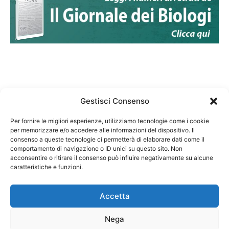
Gestisci Consenso
Per fornire le migliori esperienze, utilizziamo tecnologie come i cookie
per memorizzare e/o accedere alle informazioni del dispositivo. Il
Federazione Nazionale Degli Ordini dei Biologi:
consenso a queste tecnologie ci permetterà di elaborare dati come il
codice fiscale 80069130583
comportamento di navigazione o ID unici su questo sito. Non
Responsabile sito internet www.fnob.it: Vincenzo
acconsentire o ritirare il consenso può influire negativamente su alcune
caratteristiche e funzioni.
D'Anna
Accetta
Nega