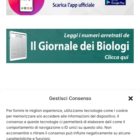
Gestisci Consenso
Per fornire le migliori esperienze, utilizziamo tecnologie come i cookie
per memorizzare e/o accedere alle informazioni del dispositivo. Il
Federazione Nazionale Degli Ordini dei Biologi:
consenso a queste tecnologie ci permetterà di elaborare dati come il
codice fiscale 80069130583
comportamento di navigazione o ID unici su questo sito. Non
Responsabile sito internet www.fnob.it: Vincenzo
acconsentire o ritirare il consenso può influire negativamente su alcune
caratteristiche e funzioni.
D'Anna