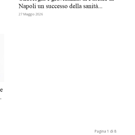
Napoli un successo della sanità...
Biologi
27 Maggio 2026
le
.
Pagina 1 di 8