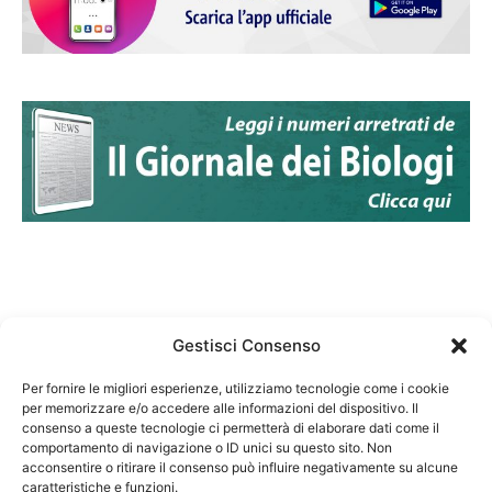
Gestisci Consenso
Per fornire le migliori esperienze, utilizziamo tecnologie come i cookie
per memorizzare e/o accedere alle informazioni del dispositivo. Il
Federazione Nazionale Degli Ordini dei Biologi:
consenso a queste tecnologie ci permetterà di elaborare dati come il
codice fiscale 80069130583
comportamento di navigazione o ID unici su questo sito. Non
Responsabile sito internet www.fnob.it: Vincenzo
acconsentire o ritirare il consenso può influire negativamente su alcune
caratteristiche e funzioni.
D'Anna