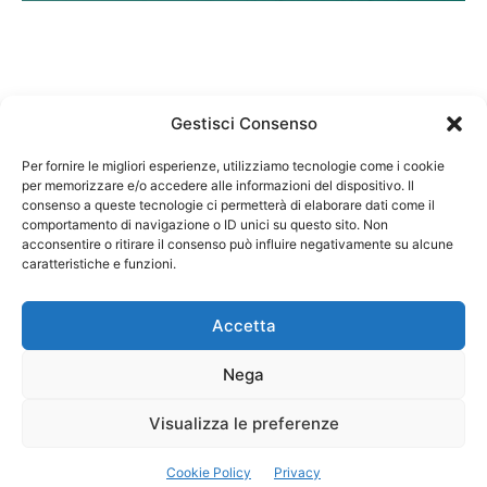
Gestisci Consenso
Per fornire le migliori esperienze, utilizziamo tecnologie come i cookie
per memorizzare e/o accedere alle informazioni del dispositivo. Il
Federazione Nazionale Degli Ordini dei Biologi:
consenso a queste tecnologie ci permetterà di elaborare dati come il
codice fiscale 80069130583
comportamento di navigazione o ID unici su questo sito. Non
Responsabile sito internet www.fnob.it: Vincenzo
acconsentire o ritirare il consenso può influire negativamente su alcune
D'Anna
caratteristiche e funzioni.
Accetta
Nega
Privacy Policy
Cookie Policy
Visualizza le preferenze
Copyright © 2023 Federazione Nazionale degli Ordini dei Biologi, All
Cookie Policy
Privacy
Rights Reserved.