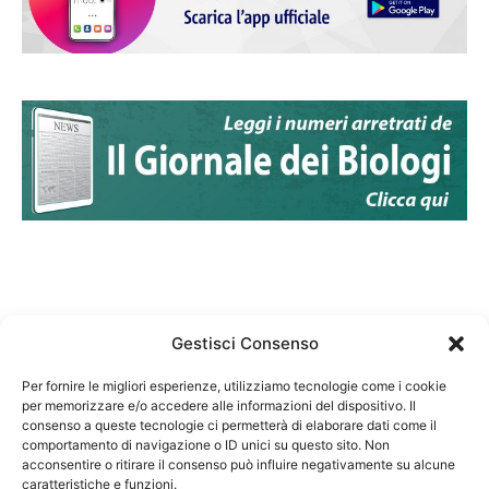
Gestisci Consenso
Per fornire le migliori esperienze, utilizziamo tecnologie come i cookie
per memorizzare e/o accedere alle informazioni del dispositivo. Il
Federazione Nazionale Degli Ordini dei Biologi:
consenso a queste tecnologie ci permetterà di elaborare dati come il
codice fiscale 80069130583
comportamento di navigazione o ID unici su questo sito. Non
Responsabile sito internet www.fnob.it: Vincenzo
acconsentire o ritirare il consenso può influire negativamente su alcune
caratteristiche e funzioni.
D'Anna