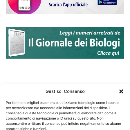
Gestisci Consenso
Per fornire le migliori esperienze, utilizziamo tecnologie come i cookie
per memorizzare e/o accedere alle informazioni del dispositivo. Il
Federazione Nazionale Degli Ordini dei Biologi:
consenso a queste tecnologie ci permetterà di elaborare dati come il
codice fiscale 80069130583
comportamento di navigazione o ID unici su questo sito. Non
Responsabile sito internet www.fnob.it: Vincenzo
acconsentire o ritirare il consenso può influire negativamente su alcune
caratteristiche e funzioni.
D'Anna