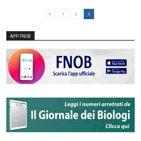
1
2
3
APP FNOB