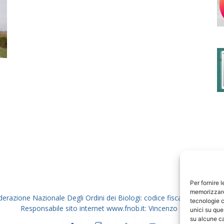
degli
Ordini
dei
Per fornire 
memorizzare 
derazione Nazionale Degli Ordini dei Biologi: codice fiscale 80069130
tecnologie c
Responsabile sito internet www.fnob.it: Vincenzo D'Anna
unici su que
su alcune ca